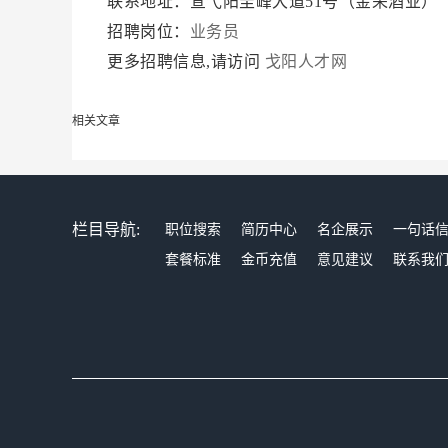
联系地址：宣弋阳圭峰大道51号（金荣酒业）
招聘岗位：
业务员
更多招聘信息,请访问
戈阳人才网
相关文章
栏目导航:
职位搜索
简历中心
名企展示
一句话
套餐标准
金币充值
意见建议
联系我