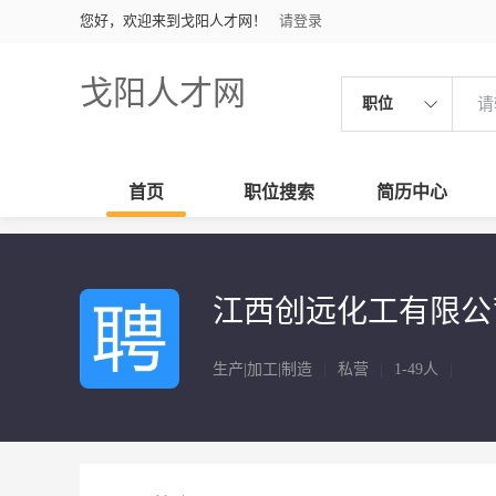
您好，欢迎来到戈阳人才网！
请登录
戈阳人才网
职位
首页
职位搜索
简历中心
江西创远化工有限公
生产|加工|制造
|
私营
|
1-49人
|