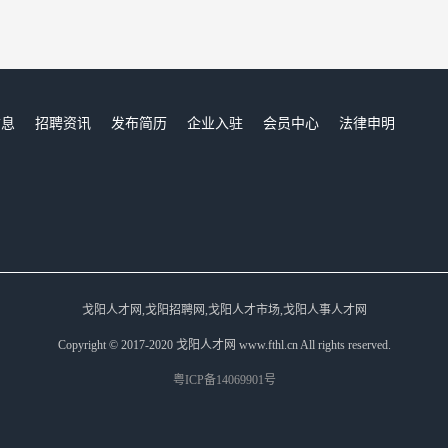
信息
招聘资讯
发布简历
企业入驻
会员中心
法律申明
们
戈阳人才网,戈阳招聘网,戈阳人才市场,戈阳人事人才网
Copyright © 2017-2020 戈阳人才网 www.fthl.cn All rights reserved.
粤ICP备14069901号