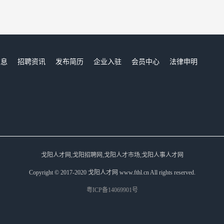
信息
招聘资讯
发布简历
企业入驻
会员中心
法律申明
们
戈阳人才网,戈阳招聘网,戈阳人才市场,戈阳人事人才网
Copyright © 2017-2020 戈阳人才网 www.fthl.cn All rights reserved.
粤ICP备14069901号