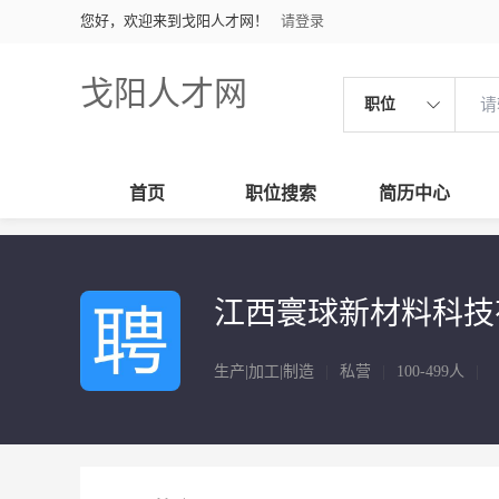
您好，欢迎来到戈阳人才网！
请登录
戈阳人才网
职位
首页
职位搜索
简历中心
江西寰球新材料科技
生产|加工|制造
|
私营
|
100-499人
|