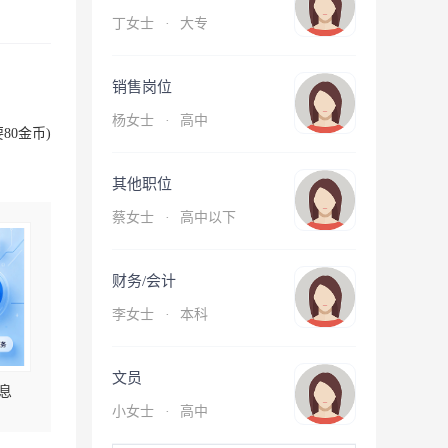
丁女士
·
大专
销售岗位
杨女士
·
高中
80金币)
其他职位
蔡女士
·
高中以下
财务/会计
李女士
·
本科
文员
息
小女士
·
高中