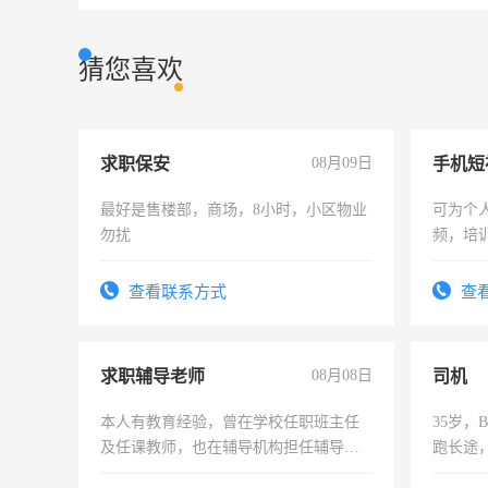
猜您喜欢
求职保安
08月09日
最好是售楼部，商场，8小时，小区物业
可为个
勿扰
频，培
可为个
频，培
查看联系方式
查
音！你
成为拍
求职辅导老师
08月08日
司机
本人有教育经验，曾在学校任职班主任
35岁
及任课教师，也在辅导机构担任辅导教
跑长途
师，求周一至周五辅导老师的工作
六，渣