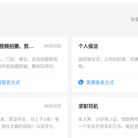
查
手机短视频拍摄、剪辑、抖音快手
08月09日
个人保洁
人、门店、单位、企业拍摄短视
诚揽保洁活，公司的标准，优
训手机拍摄剪辑，教你玩转抖音
格。
人、门店、单位、企业拍摄短视
训手机拍摄剪辑，教你玩转抖
看联系方式
查看联系方式
也可以成为拍摄达人！你也可以
摄达人！
08月08日
求职司机
，B本。双证齐全，马上下A本！有
本人男，24岁有c1证，驾龄两
，和拉大超的经验！以前开九米
一个年后开货车的工作，能吃
土车
加班。