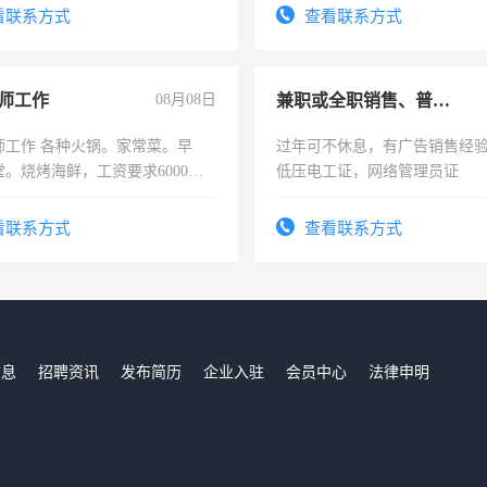
看联系方式
查看联系方式
师工作
08月08日
兼职或全职销售、普工、维修
师工作 各种火锅。家常菜。早
过年可不休息，有广告销售经
。烧烤海鲜，工资要求6000以
低压电工证，网络管理员证
看联系方式
查看联系方式
信息
招聘资讯
发布简历
企业入驻
会员中心
法律申明
们