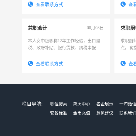
查看联系方式
查
兼职会计
08月08日
求职厨
本人女中级职称12年工作经验，出口退
求职厨
税、政府补贴、银行贷款、纳税申报、
点。食堂
为各类公司策划，设建新账，理乱账业
上
务，财务咨询等业务。欲求兼职会计工
查看联系方式
查
作
栏目导航:
职位搜索
简历中心
名企展示
一句话
套餐标准
金币充值
意见建议
联系我