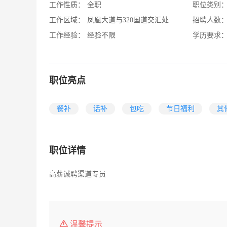
工作性质：
全职
职位类别
工作区域：
凤凰大道与320国道交汇处
招聘人数
工作经验：
经验不限
学历要求
职位亮点
餐补
话补
包吃
节日福利
其
职位详情
高薪诚聘渠道专员
温馨提示